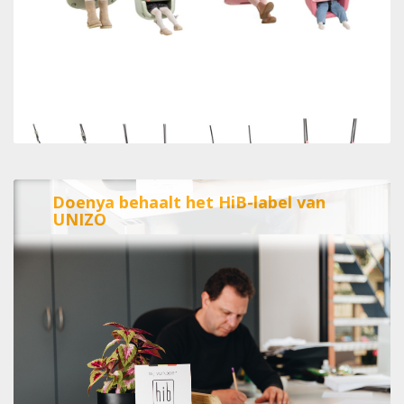
Doenya behaalt het HiB-label van
UNIZO