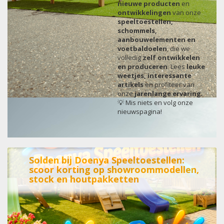
nieuwe producten
en
ontwikkelingen
van onze
speeltoestellen,
schommels,
aanbouwelementen en
voetbaldoelen
, die we
volledig
zelf ontwikkelen
en produceren
. Lees
leuke
weetjes, interessante
artikels
en profiteer van
onze
jarenlange ervaring
.
💡 Mis niets en volg onze
nieuwspagina!
Solden bij Doenya Speeltoestellen:
scoor korting op showroommodellen,
stock en houtpakketten