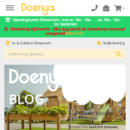
Openingsuren Showroom : ma-vr: 10u - 16u - za: 10u - 13u -
zo: Gesloten
Uitverkoop bij DoenYa - Elke dag wordt de uitverkoop voorraad
aangevuld
Meer info
In- & Outdoor Showroom
Snelle levering
ZELF AFHALEN = GELD BESPAREN
Montage service
BLOG
Blijf op de hoogte
van Doenya!
Ontdek het
laatste nieuws
,