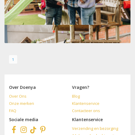
1
Over Doenya
Vragen?
Over Ons
Blog
Onze merken
Klantenservice
FAQ
Contacteer ons
Sociale media
Klantenservice
Verzending en bezorging