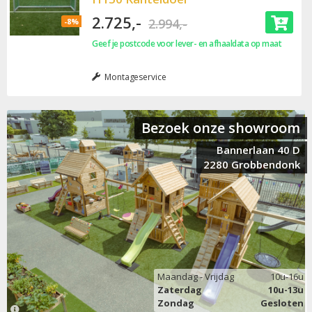
2.725,-
2.994,-
-8%
Geef je postcode voor lever- en afhaaldata op maat
Montageservice
Bezoek onze showroom
Bannerlaan 40 D
2280 Grobbendonk
Maandag - Vrijdag
10u-16u
Zaterdag
10u-13u
Zondag
Gesloten