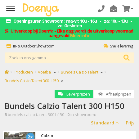
Openingsuren Showroom : ma-vr: 10u - 16u - za: 10u - 13u -
zo: Gesloten
Uitverkoop bij DoenYa - Elke dag wordt de uitverkoop voorraad
aangevuld
Meer info
In- & Outdoor Showroom
Snelle levering
ZELF AFHALEN = GELD BESPAREN
Montage service
Producten
Voetbal
Bundels Calzio Talent
Bundels Calzio Talent 300 H150
Leverprijzen
Afhaalprijzen
Bundels Calzio Talent 300 H150
5
bundels calzio talent 300 h150 -
0
in showroom:
Standaard
Prijs
Calzio