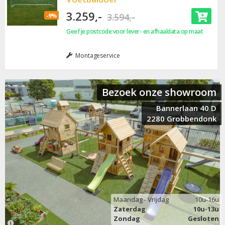
3.259,-
3.594,-
-9%
Geef je postcode voor lever- en afhaaldata op maat
Montageservice
Bezoek onze showroom
Bannerlaan 40 D
2280 Grobbendonk
Maandag - Vrijdag
10u-16u
Zaterdag
10u-13u
Zondag
Gesloten