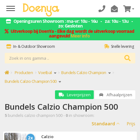
Openingsuren Showroom : ma-vr: 10u - 16u - za: 10u - 13u -
zo: Gesloten
Uitverkoop bij DoenYa - Elke dag wordt de uitverkoop voorraad
aangevuld
Meer info
In- & Outdoor Showroom
Snelle levering
ZELF AFHALEN = GELD BESPAREN
Montage service
Producten
Voetbal
Bundels Calzio Champion
Bundels Calzio Champion 500
Leverprijzen
Afhaalprijzen
Bundels Calzio Champion 500
5
bundels calzio champion 500 -
0
in showroom:
Standaard
Prijs
Calzio