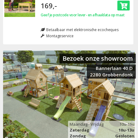
169,-
Geef je postcode voor lever- en afhaaldata op maat
Betaalbaar met elektronische ecocheques
Montageservice
Bezoek onze showroom
Bannerlaan 40 D
2280 Grobbendonk
Maandag - Vrijdag
10u-16u
Zaterdag
10u-13u
Zondag
Gesloten