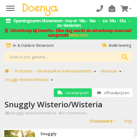
Openingsuren Showroom : ma-vr: 10u - 16u - za: 10u - 13u -
zo: Gesloten
Uitverkoop bij DoenYa - Elke dag wordt de uitverkoop voorraad
aangevuld
Meer info
In- & Outdoor Showroom
Snelle levering
ZELF AFHALEN = GELD BESPAREN
Montage service
Producten
Bloembakken & Moestuintafels
Moestuin
Snuggly Wisterio/Wisteria
Leverprijzen
Afhaalprijzen
Snuggly Wisterio/Wisteria
26
snuggly wisterio/wisteria -
0
in showroom:
Standaard
Prijs
Snuggly