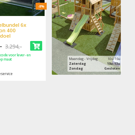
-8%
lbundel 6x
on 400
doel
-
3.294,-
code voor lever- en
Maandag - Vrijdag
10u-16u
op maat
Zaterdag
10u-13u
Zondag
Gesloten
service