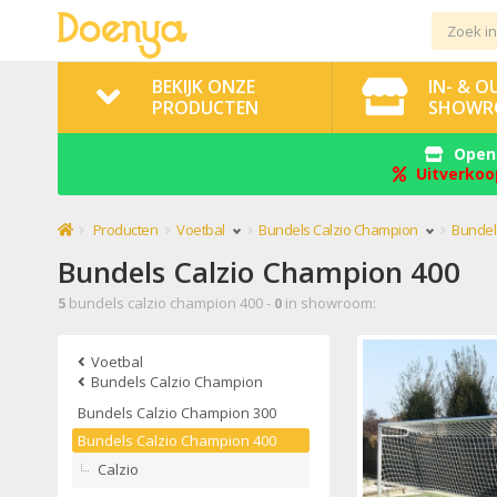
BEKIJK ONZE
IN- & 
PRODUCTEN
SHOWR
Openi
Uitverkoo
Producten
Voetbal
Bundels Calzio Champion
Bundel
Bundels Calzio Champion 400
5
bundels calzio champion 400 -
0
in showroom:
Voetbal
Bundels Calzio Champion
Bundels Calzio Champion 300
Bundels Calzio Champion 400
Calzio