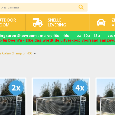
OUTDOOR
SNELLE
Z
OOM
LEVERING
=
ngsuren Showroom : ma-vr: 10u - 16u - za: 10u - 13u - zo: 
p bij DoenYa - Elke dag wordt de uitverkoop voorraad aangev
s Calzio Champion 400