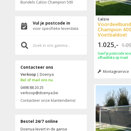
Bundels Calzio Champion 500
Calzio
Vul je postcode in
Voordeelbund
voor specifieke leverdata
Champion 40
Voetbaldoel
1.025,-
1.09
Geef je postcode voor
afhaaldata op maat
Contacteer ons
Montageservice
Verkoop
| Doenya
Bel of mail ons nu
0498 88 20 25
verkoop@doenya.be
Contacteer onze klantendienst
Bestel 24/7 online
Doenya levert in de ganse