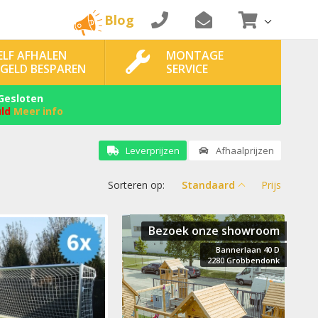
Blog
ELF AFHALEN
MONTAGE
 GELD BESPAREN
SERVICE
Gesloten
uld
Meer info
Leverprijzen
Afhaalprijzen
Sorteren op:
Standaard
Prijs
Bezoek onze showroom
Bannerlaan 40 D
2280 Grobbendonk