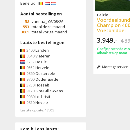
Benelux
Aantal bestellingen
Calzio
Voordeelbund
58
vandaag 06/08/26
Champion 40
553
totaal deze maand
Voetbaldoel
3061
totaal vorige maand
3.949,-
4.39
Laatste bestellingen
Geef je postcode voor
3400
Landen
afhaaldata op maat
8640
Vleteren
3732
De Bilt
Montageservice
9552
Herzele
9860
Oosterzele
9700
Oudenaarde
3730
Hoeselt
9170
Sint-Gillis-Waas
9080
Lochristi
9850
Nevele
Laatste update: 17u05
Kom bij ons langs :