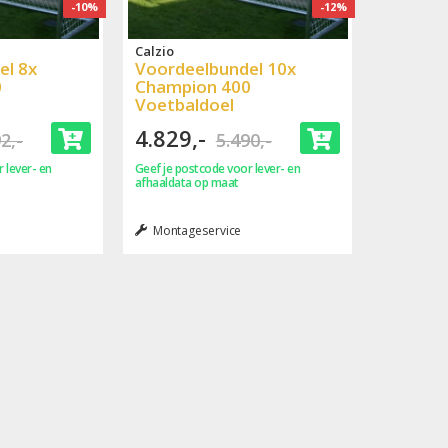
-10%
-12%
Calzio
el 8x
Voordeelbundel 10x
0
Champion 400
Voetbaldoel
4.829,-
2,-
5.490,-
 lever- en
Geef je postcode voor lever- en
afhaaldata op maat
Montageservice