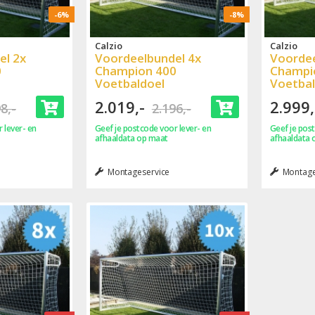
-6%
-8%
Calzio
Calzio
el 2x
Voordeelbundel 4x
Voordee
0
Champion 400
Champi
Voetbaldoel
Voetbal
2.019,-
2.999,
8,-
2.196,-
 lever- en
Geef je postcode voor lever- en
Geef je post
afhaaldata op maat
afhaaldata 
Montageservice
Montage