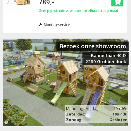
789,-
Geef je postcode voor lever- en afhaaldata op maat
Montageservice
Bezoek onze showroom
Bannerlaan 40 D
2280 Grobbendonk
Maandag - Vrijdag
10u-16u
Zaterdag
10u-13u
Zondag
Gesloten