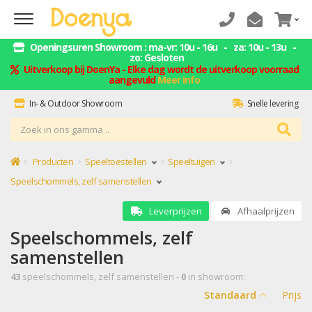
Openingsuren Showroom : ma-vr: 10u - 16u - za: 10u - 13u -
zo: Gesloten
Uitverkoop bij DoenYa - Elke dag wordt de uitverkoop voorraad
aangevuld
Meer info
In- & Outdoor Showroom
Snelle levering
ZELF AFHALEN = GELD BESPAREN
Montage service
Producten
Speeltoestellen
Speeltuigen
Speelschommels, zelf samenstellen
Leverprijzen
Afhaalprijzen
Speelschommels, zelf
samenstellen
43
speelschommels, zelf samenstellen -
0
in showroom:
Standaard
Prijs