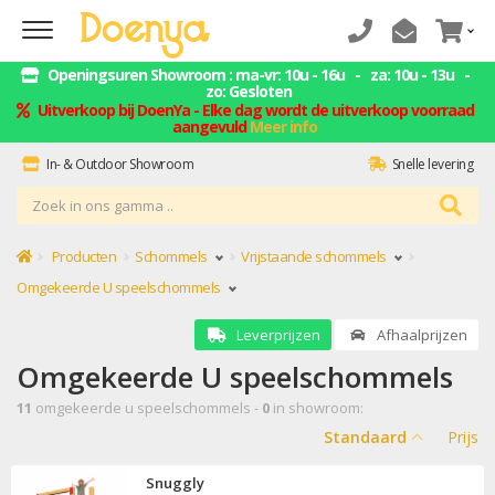
Openingsuren Showroom : ma-vr: 10u - 16u - za: 10u - 13u -
zo: Gesloten
Uitverkoop bij DoenYa - Elke dag wordt de uitverkoop voorraad
aangevuld
Meer info
In- & Outdoor Showroom
Snelle levering
ZELF AFHALEN = GELD BESPAREN
Montage service
Producten
Schommels
Vrijstaande schommels
Omgekeerde U speelschommels
Leverprijzen
Afhaalprijzen
Omgekeerde U speelschommels
11
omgekeerde u speelschommels -
0
in showroom:
Standaard
Prijs
Snuggly