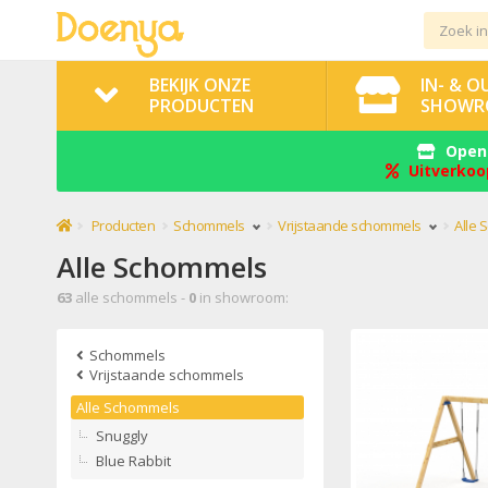
BEKIJK ONZE
IN- & 
PRODUCTEN
SHOWR
Openi
Uitverkoo
Producten
Schommels
Vrijstaande schommels
Alle
Alle Schommels
63
alle schommels -
0
in showroom:
Schommels
Vrijstaande schommels
Alle Schommels
Snuggly
Blue Rabbit