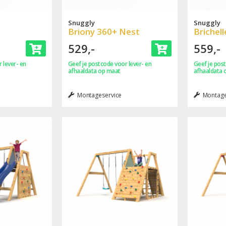
Snuggly
Snuggly
Briony 360+ Nest
Brichel
529,-
559,-
 lever- en
Geef je postcode voor lever- en
Geef je post
afhaaldata op maat
afhaaldata 
Montageservice
Montage