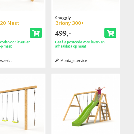
Snuggly
420 Nest
Briony 300+
499,-
code voor lever- en
Geef je postcode voor lever- en
op maat
afhaaldata op maat
service
Montageservice