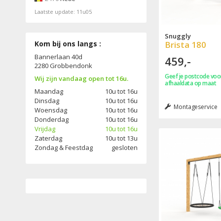
Laatste update: 11u05
Snuggly
Kom bij ons langs :
Brista 180
Bannerlaan 40d
459,-
2280 Grobbendonk
Geef je postcode voor
Wij zijn vandaag open tot 16u.
afhaaldata op maat
Maandag
10u tot 16u
Dinsdag
10u tot 16u
Montageservice
Woensdag
10u tot 16u
Donderdag
10u tot 16u
Vrijdag
10u tot 16u
Zaterdag
10u tot 13u
Zondag
& Feestdag
gesloten