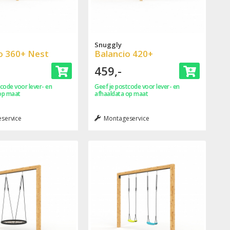
Snuggly
o 360+ Nest
Balancio 420+
459,-
code voor lever- en
Geef je postcode voor lever- en
op maat
afhaaldata op maat
service
Montageservice