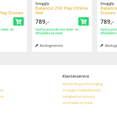
Snuggly
Snuggly
Balancio 250 Play Ultima
Balanci
Play Stones
Net
Stones
789,-
789,-
 lever- en
Geef je postcode voor lever- en
Geef je post
afhaaldata op maat
afhaaldata 
Montageservice
Montage
Klantenservice
Verzending en bezorging
ce
14 dagen bedenktermijn
ons
Veiligheid en privacy
Leverdata op maat