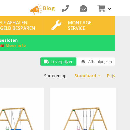
Blog
ELF AFHALEN
MONTAGE
 GELD BESPAREN
SERVICE
Gesloten
uld
Meer info
Leverprijzen
Afhaalprijzen
Sorteren op:
Standaard
Prijs