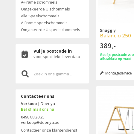
A-Frame schommels
Omgekeerde U schommels
Alle Speelschommels
A-Frame speelschommels
Omgekeerde U speelschommels
Snuggly
Balancio 250
389,-
Vul je postcode in
Geef je postcode voor
voor specifieke leverdata
afhaaldata op maat
Montageservice
Contacteer ons
Verkoop
| Doenya
Bel of mail ons nu
0498 88 20 25
verkoop@doenya.be
Contacteer onze klantendienst