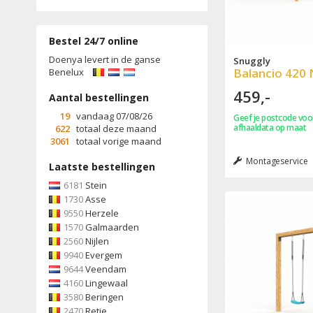
Bestel 24/7 online
Doenya levert in de ganse
Snuggly
Balancio 420 
Benelux
459,-
Aantal bestellingen
19
vandaag 07/08/26
Geef je postcode voor
afhaaldata op maat
622
totaal deze maand
3061
totaal vorige maand
Montageservice
Laatste bestellingen
6181
Stein
1730
Asse
9550
Herzele
1570
Galmaarden
2560
Nijlen
9940
Evergem
9644
Veendam
4160
Lingewaal
3580
Beringen
2470
Retie