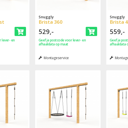
Snuggly
Snuggly
st
Brista 360
Brista 
529,-
559,-
 lever- en
Geef je postcode voor lever- en
Geef je post
afhaaldata op maat
afhaaldata 
Montageservice
Montage