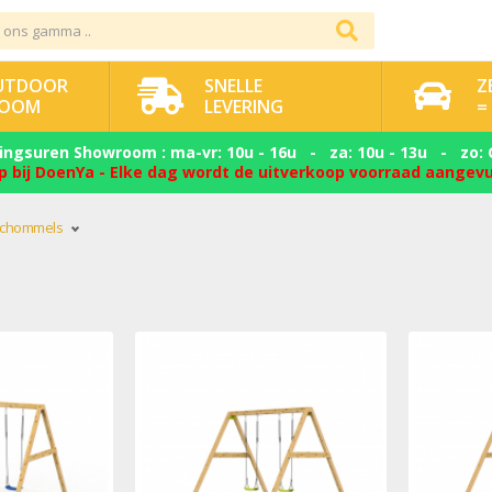
OUTDOOR
SNELLE
Z
OOM
LEVERING
=
ngsuren Showroom : ma-vr: 10u - 16u - za: 10u - 13u - zo: 
p bij DoenYa - Elke dag wordt de uitverkoop voorraad aangev
 Schommels