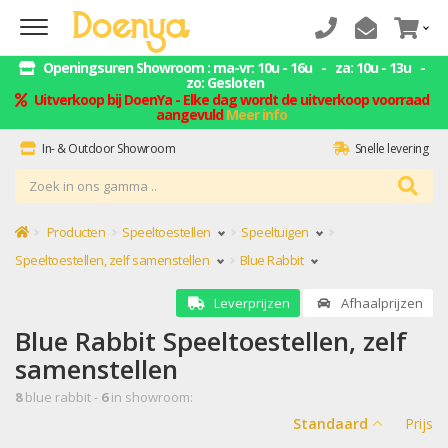
Openingsuren Showroom : ma-vr: 10u - 16u - za: 10u - 13u -
zo: Gesloten
Uitverkoop bij DoenYa - Elke dag wordt de uitverkoop voorraad
aangevuld
Meer info
In- & Outdoor Showroom
Snelle levering
ZELF AFHALEN = GELD BESPAREN
Montage service
Producten
Speeltoestellen
Speeltuigen
Speeltoestellen, zelf samenstellen
Blue Rabbit
Leverprijzen
Afhaalprijzen
Blue Rabbit Speeltoestellen, zelf
samenstellen
8
blue rabbit -
6
in showroom:
Standaard
Prijs