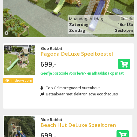
Maandag - Vrijdag
10u-16u
Zaterdag
10u-13u
Zondag
Gesloten
Blue Rabbit
Pagoda DeLuxe Speeltoestel
699,-
Geef je postcode voor lever- en afhaaldata op maat
in showroom
Top Geïmpregneerd Vurenhout
Betaalbaar met elektronische ecocheques
Blue Rabbit
Beach Hut DeLuxe Speeltoren
699,-