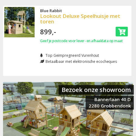
Blue Rabbit
Lookout Deluxe Speelhuisje met
toren
899,-
Geef je postcode voor lever- en afhaaldata op maat
Top Geïmpregneerd Vurenhout
Betaalbaar met elektronische ecocheques
Bezoek onze showroom
Bannerlaan 40 D
2280 Grobbendonk